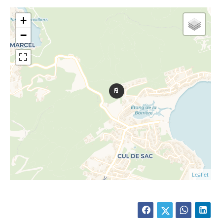
+
−
Leaflet