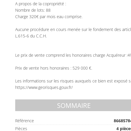
A propos de la copropriété :
Nombre de lots: 88
Charge 320€ par mois eau comprise.
Aucune procédure en cours menée sur le fondement des articles 
L.615-6 du C.C.H.
Le prix de vente comprend les honoraires charge Acquéreur :4%
Prix de vente hors honoraires : 529 000 €.
Les informations sur les risques auxquels ce bien est exposé so
https://www.georisques.gouv.fr/
SOMMAIRE
Référence
8668578
Pièces
4 pièce