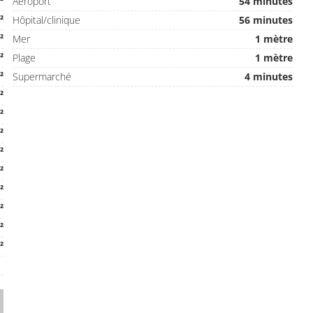
²
Aéroport
54 minutes
²
Hôpital/clinique
56 minutes
²
Mer
1 mètre
²
Plage
1 mètre
²
Supermarché
4 minutes
²
²
²
²
²
²
²
²
²