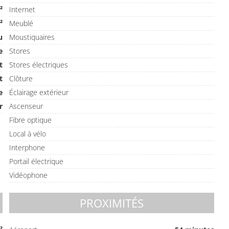
²
Internet
²
Meublé
u
Moustiquaires
e
Stores
t
Stores électriques
t
Clôture
e
Éclairage extérieur
r
Ascenseur
Fibre optique
Local à vélo
Interphone
Portail électrique
Vidéophone
PROXIMITÉS