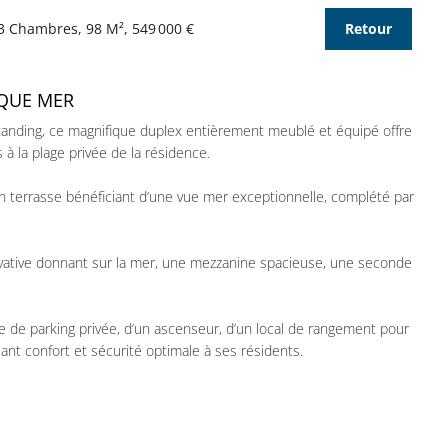
 3 Chambres, 98 M², 549 000 €
Retour
IQUE MER
standing, ce magnifique duplex entièrement meublé et équipé offre
à la plage privée de la résidence.
n terrasse bénéficiant d’une vue mer exceptionnelle, complété par
ivative donnant sur la mer, une mezzanine spacieuse, une seconde
e de parking privée, d’un ascenseur, d’un local de rangement pour
ssant confort et sécurité optimale à ses résidents.