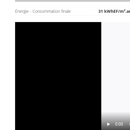
Énergie - Consommation finale
31 kWhEF/m².a